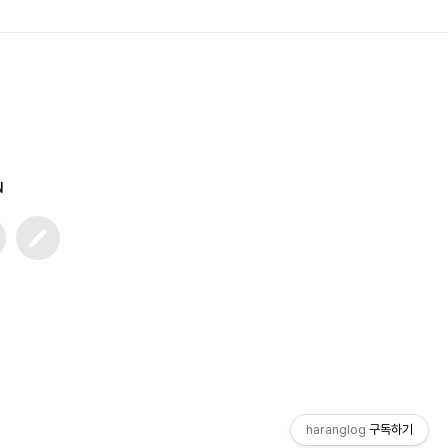
N
n
글
쓰
기
haranglog
구독하기