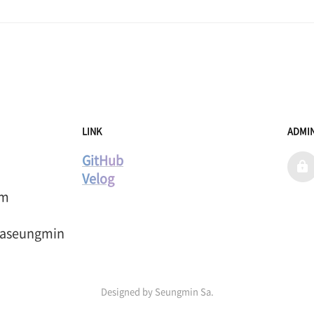
LINK
ADMI
GitHub
admi
Velog
m

saseungmin
Designed by Seungmin Sa.