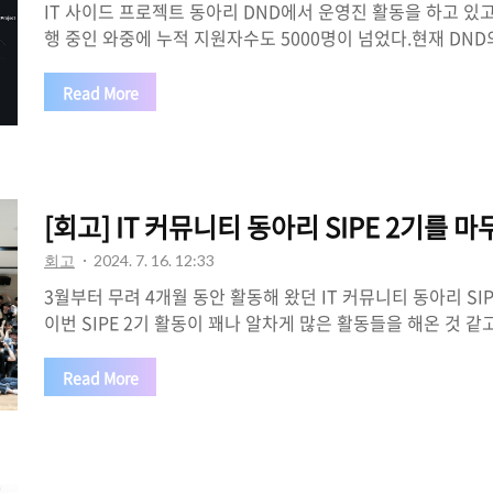
IT 사이드 프로젝트 동아리 DND에서 운영진 활동을 하고 있고
행 중인 와중에 누적 지원자수도 5000명이 넘었다.현재 DN
고 홈페이지를 마이그레이션을 하게 되었다. 이 과정에서 왜
는지, 기술적으로 고민했던 포인트와 개선했던 점들을 정리해
Read More
려고 한다.잘 동작하는 홈페이지.. 왜 마이그레이션을 했을까
었던 이유는 크게 4가지의 정도 있다.1. 추가적인 기능 개발
레거시 코드현재 DND에서는 몇 가지 기능을 추가하고 싶은 
렇지만, 기존의 홈페이지는 vue 2로 운영 중이었고 사소한 
[회고] IT 커뮤니티 동아리 SIPE 2기를 마
상태로 방치되어 ..
회고
2024. 7. 16. 12:33
3월부터 무려 4개월 동안 활동해 왔던 IT 커뮤니티 동아리 SI
이번 SIPE 2기 활동이 꽤나 알차게 많은 활동들을 해온 것 
부여를 얻을 수 있는 의미 있던 시간이어서 2기 활동을 회고
으로 SIPE가 다른 IT 동아리와 차별화된 느낌을 받았던 부분
Read More
경우에는 어떤 주제 또는 프로젝트라는 "성장"또는 "개발자로
의 포인트에 집중에 있던 반면, SIPE는 "네트워크"를 1순위
히 신선하게 다가왔던 것 같다.1회 차: OTIT 업계의 많은 사람들
기의 첫 번째 시간으로 오리엔테이션을 진행했었다.장소는 성수 