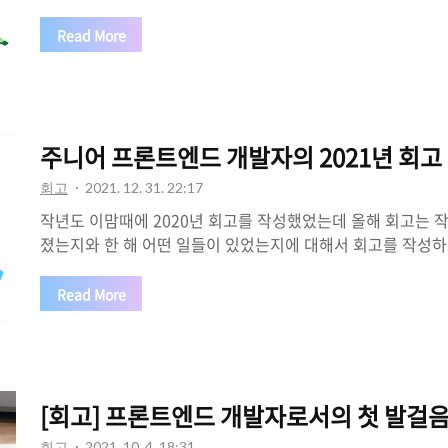
참고해주세요. 2년차 회고는 개인적인 회고글입니다. 벌써 2년이
말 빠르다…. 정신없이 흘러간 거 같다. 처음 프론트엔드 개발
Read More
하게 된 지 2년이 넘은 것이다. 2020년 4월 26일 이후 지금까지
Commit을 2년간 넘도록 진행해와 버렸다. 프론트엔드 개발
해보자 마음을 먹었었고, 그걸 유지하기 위해서 맨 처음 목표로
었다. 누구보다 시작이 늦었다고 생각했었고, 그만큼 더 노력해
주니어 프론트엔드 개발자의 2021년 회고
회고
2021. 12. 31. 22:17
작년도 이맘때에 2020년 회고를 작성했었는데 올해 회고는 작
졌는지와 한 해 어떤 일들이 있었는지에 대해서 회고를 작성하고
세워 볼까 한다. 🙄 작년에 세웠던 계획들은 잘 지켰어? 일단
획이 얼마나 잘 지켜졌나 봐보자. Github 1day 1commit
Read More
던 계획 중에 이게 제일 어렵다고 생각했었는데 다행히도 daily
지 않고 유지 중이다. 처음 프론트엔드 공부를 시작했을 때 최소
써 오늘로써 616일째이다. 채워진 잔디를 보면 뿌듯함을 많이
히 해왔기에 개인적으로도 많이 성장했다고 생각한다. 앞으로
[회고] 프론트엔드 개발자로서의 첫 발걸음
준..
회고
2021. 10. 4. 18:31