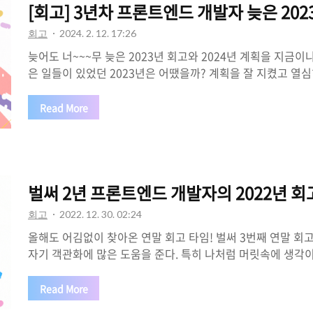
[회고] 3년차 프론트엔드 개발자 늦은 202
회고
2024. 2. 12. 17:26
늦어도 너~~~무 늦은 2023년 회고와 2024년 계획을 지금이
은 일들이 있었던 2023년은 어땠을까? 계획을 잘 지켰고 열
까라면 물음표 긴 해서 2023년을 반성하는 기분으로 글을 써보
말에 세웠던 2023년 계획을 되돌아보자. 벌써 2년 프론트엔드
Read More
해도 어김없이 찾아온 연말 회고 타임! 벌써 3번째 연말 회고이
기 객관화에 많은 도움을 준다. 특히 나처럼 머릿속에 생각이 
는 생각을 haranglog.tistory.com 2023년의 계획은 얼마나? 1️
Commit 계속 유지하기 Daily Commit은 다행히 2023..
벌써 2년 프론트엔드 개발자의 2022년 회
회고
2022. 12. 30. 02:24
올해도 어김없이 찾아온 연말 회고 타임! 벌써 3번째 연말 회
자기 객관화에 많은 도움을 준다. 특히 나처럼 머릿속에 생각
때는 생각을 글로 정리하면 나를 되돌아볼 수 있고 집중할 수 
있다. 먼저 2021년에는 어떤 계획을 세웠고 잘 지켰는지 확인해
Read More
계획은 잘 지켰어? 🎯 Github Daily Commit 계속 유지하기 