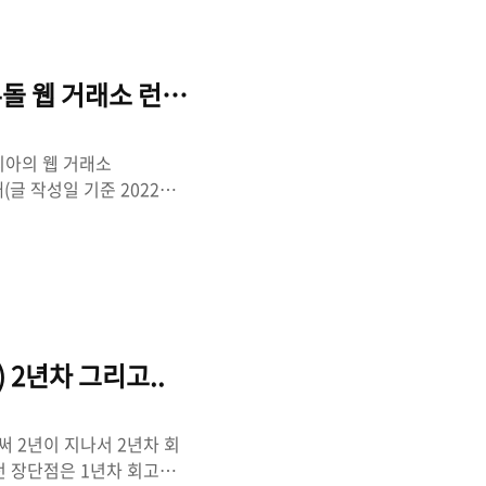
어서 회고도 작성했었다. 작년
 습관이 되기까지가 어려운
에 하..
돌 웹 거래소 런칭기
코리아의 웹 거래소
현재(글 작성일 기준 2022년 9
 싶었는데 현업과 다른 공부
2년 차 주니어 프론트엔드
코리아의 전반적인 프론트
 개발을 담당하여 초기 세팅
정과 의사결정 과정 및 어떻
보려 한다. 카사코리아란?
밋) 2년차 그리고..
벌써 2년이 지나서 2년차 회
꼈던 장단점은 1년차 회고를