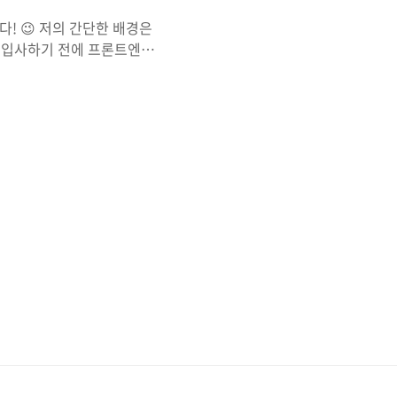
! 😉 저의 간단한 배경은
에 입사하기 전에 프론트엔드
 퇴사 후 7개월 동안 공부
로 취업하기까지 공부해오며
. 작년 4월쯤이었다. 프
고 글을 참고! (나는 왜
 만에 드디어 꿈꾸던 프론
순탄하지는 않았던 거 같다.