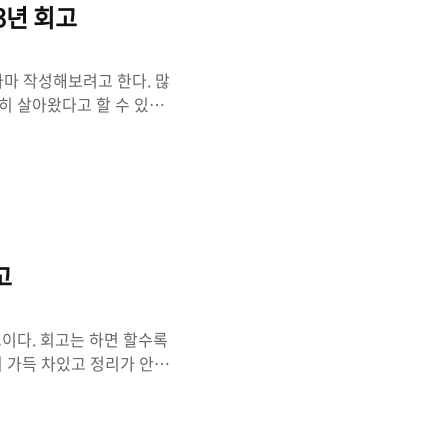
3년 회고
나마 작성해보려고 한다. 많
심히 살아왔다고 할 수 있을
겠다. 먼저 2022년에 연
 개발자의 2022년 회고 올
다. 회고는 하면 할수록 자
가득 차있고 정리가 안될 때
⃣ Github Daily
고
고이다. 회고는 하면 할수록
이 가득 차있고 정리가 안될
있게 되어 머릿속을 비울 수
 볼까? 🙄 작년에 세웠던
Daily commit은 여전히