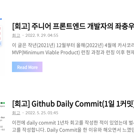
꾸준하게 유지하고 있다. 올해 daily commit 2년 차가 되
에 힘들면 그만두겠다고 했었는데 아직까지는 할만하다. 역시
거지 습관이 되면 매일 양치를 하는 것처럼 당연히 해야 할 일 중
[회고] 주니어 프론트엔드 개발자의 좌충우
회고
2022. 9. 29. 04:55
이 글은 작년(2021년) 12월부터 올해(2022년) 4월에 카사
MVP(Minimum Viable Product) 런칭 과정과 런칭 이후 
월)까지의 겪었던 회고입니다. MVP 런칭 후 회고를 작성하고
에 우선순위가 밀려 이제야 작성하게 되었다. 제목처럼 나는 
Read More
개발자이다. 현재 카사코리아의 프론트엔드 엔지니어로 카사
엔드 개발을 담당하고 있다. 믿기지는 않지만 나는 웹 거래소
부터 런칭까지 과정을 경험을 해봤다. 지금부터 그 경험한 과
게 개발을 진행해왔는지에 대해서 기억을 되새기며 회고를 해
[회고] Github Daily Commit(1일 1커
시작하기에 ..
회고
2022. 5. 25. 01:45
이전에 daily commit 1년차 회고를 작성한 적이 있었는데 
고를 작성합니다. Daily Commit을 한 이유와 해오면서 느