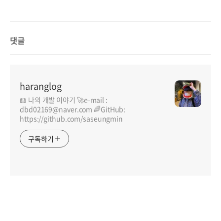
댓글
haranglog
📖 나의 개발 이야기 🚀e-mail :
dbd02169@naver.com 🌈GitHub:
https://github.com/saseungmin
구독하기