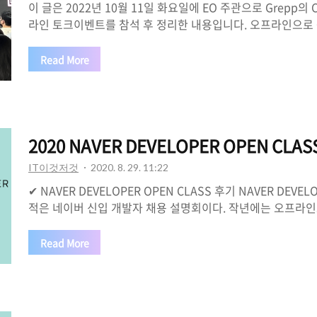
이 글은 2022년 10월 11일 화요일에 EO 주관으로 Grepp의
라인 토크이벤트를 참석 후 정리한 내용입니다. 오프라인으로
된 부분이 있을 수도 있으니 참고해주시고 피드백 부탁드립니다.
튜브를 통해서 한기용 님을 알게 되었고 너무 감명 깊게 봐서
Read More
청 후 참석하게 되었습니다. 해당 유튜브 영상은 토크이벤트 
고해 주세요. EO 한기용님의 1부 (총 3부작) 👉 커리어 성장
어는 정글짐 많은 경험들이 상처로만 남지 않으면 도움이 된다. 
다양한 역할을 해보자. (리드 역할, 매니저 역할.. etc) 결국에
2020 NAVER DEVELOPER OPEN CLA
IT이것저것
2020. 8. 29. 11:22
✔ NAVER DEVELOPER OPEN CLASS 후기 NAVER DEVEL
적은 네이버 신입 개발자 채용 설명회이다. 작년에는 오프라
는 코로나 때문인지 온라인으로 매주마다 업데이트되면서 진행
데이트 내용을 기다리는 재미?가 있었고, 생각보다 알차서 좋았
Read More
출석체크하면 소정의 상품인 네이버 립스탑 백 (RIPSTOP B
고 있었다. 🌈 1. TUTORIAL TUTORIAL은 시작인 만큼 
버 웹툰작가 기안 84님이 네이버 사옥을 돌아다니며 소개하는
좋아보이더라.. 가고싶다는 생각이 팍 들정도로 너무 좋아보였다.