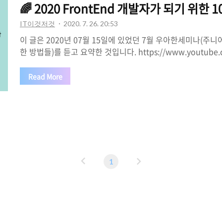
🌈 2020 FrontEnd 개발자가 되기 위한 
IT이것저것
2020. 7. 26. 20:53
이 글은 2020년 07월 15일에 있었던 7월 우아한세미나(
한 방법들)를 듣고 요약한 것입니다. https://www.youtube.
v=Qtg5xe6B_vA 📌 세상은... 웹 프론트엔드 기술이 활용
지고 웹의 기술 역시 다양하고 복잡하게 발전하고 있다. 또한,
Read More
구사항도 다양해지는 중이다. 이런 세상에서 우리가 어떻게 대
알아본다. ✌ 1. 현장 이해하고 대응하기 첫 번째 주제인 현
사실상 결론이고 가장 중요한 것이다. 🎈 현장의 세가지 특징 함
스트, 배포, 피드백, 개선 제품과 서비스의 지속적인 운영 prod
이
다
1
전
음