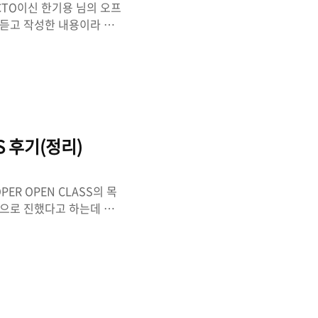
 CTO이신 한기용 님의 오프
 듣고 작성한 내용이라 잘못
 아래의 총 3부의 EO 유
 오프라인 토크이벤트를 신
내용의 영상이 아닙니다. 참
: 끊임없는 성자과 성숙 커리
꼭 위로 갈 필요는 없다.
는 혼자서만 일하는 게 ..
SS 후기(정리)
OPER OPEN CLASS의 목
인으로 진했다고 하는데 올해
됐다. 매주 금요일마다 업
던거 같고, 6주동안 모두
AG)을 주는 이벤트도 진행하
가볍게 영상으로 시작됐다. 네이
 영상이였는데 네이버 참
 그리고 각 ..