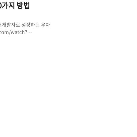
10가지 방법
주니어개발자로 성장하는 우아
com/watch?
되는 서비스 범위가 매우 넓어
 서비스와 제품의 기술적 요
응할 것인가를 10가지로
장을 이해하고 대응하는 것이
께 일하기 분석, 개발, 테
uct를 만들고 서비스..