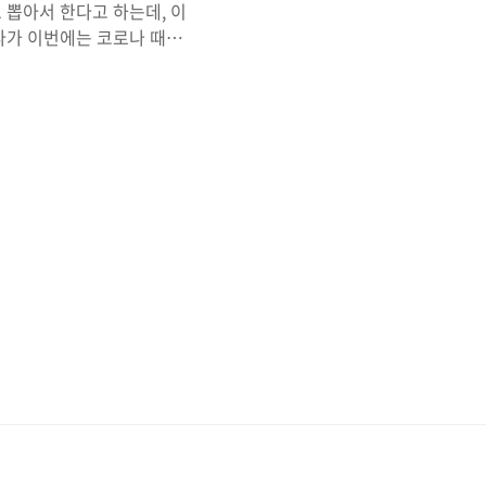
 뽑아서 한다고 하는데, 이
다가 이번에는 코로나 때문
, 코로나가 심해져 온라인
. 근데 이 교육을 듣고싶어
 거 같다.. 이번 교육은
형제들의 김민태님(웹프론
 목으로 진행되고 총 8회
니다. ✌ 🚀 우아한 테크