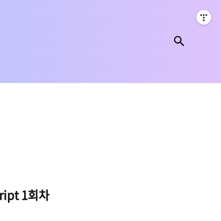
검색
✔ 우아한 테크러닝 3기: React & TypeScript 1회차