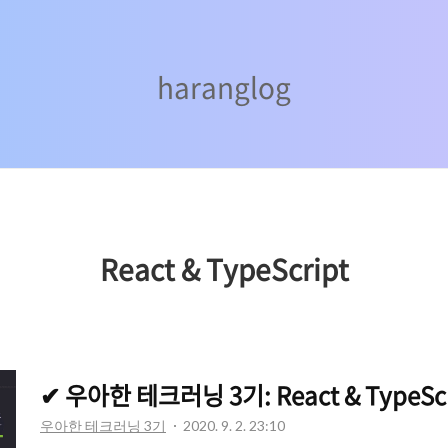
haranglog
haranglog
React & TypeScript
우아한 테크러닝 3기
2020. 9. 2. 23:10