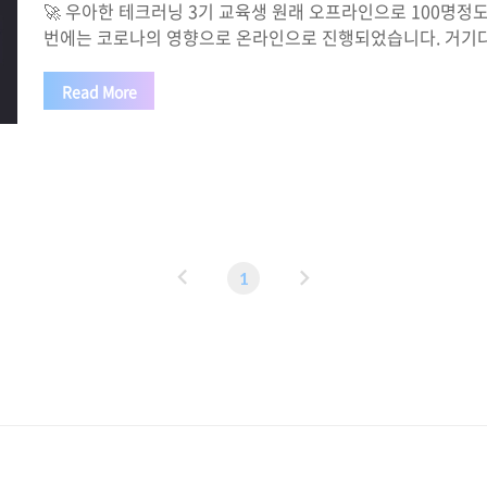
🚀 우아한 테크러닝 3기 교육생 원래 오프라인으로 100명정도
번에는 코로나의 영향으로 온라인으로 진행되었습니다. 거기
에 띄어 앉아야해서 약 30명 정도 뽑을 생각이시라고 하셨지만
으로 진행되서 약 400여명의 교육생으로 뽑았다고 하셨습니다
Read More
서 지원한 사람만 1200여명.. 😤 열정적인 사람이 굉장히 많은
zoom을 이용해서 온라인으로 진행되었고, 강사님은 우아한
트엔드개발 그룹장)이 진행하셨습니다. 또한, 9월 한달동안 화,
차로 진행될 예정이고 저도 계속 끝날때마다 블로깅을 할 예정입
러닝 3기 그 첫 시간 소개..
이
다
1
전
음