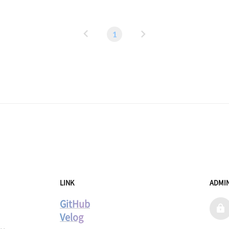
이 할 시..
이
다
1
전
음
LINK
ADMI
GitHub
admi
Velog