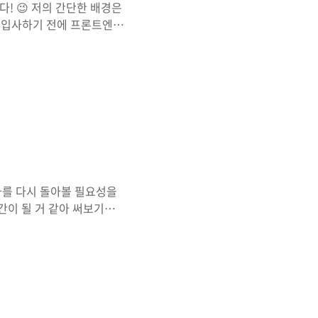
! 😉 저의 간단한 배경은
에 입사하기 전에 프론트엔드
 퇴사 후 7개월 동안 공부
로 취업하기까지 공부해오며
. 작년 4월쯤이었다. 프
고 글을 참고! (나는 왜
 만에 드디어 꿈꾸던 프론
순탄하지는 않았던 거 같다.
나를 다시 돌아볼 필요성을
간이 될 거 같아 써보기로
것이다. 글에 두서가 없고
를 선택한 이유 공부랑은 거
르겠지만, 과는 컴퓨터공학
다. 왜 컴퓨터공학과를 가고
학교 때는? 고2 때 롤에
크였긴 했다. 한창 공부를 많