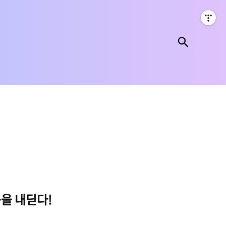
검색
을 내딛다!