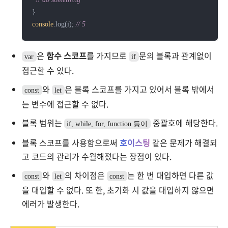
console
.log(i); 
// 5 
은
함수 스코프
를 가지므로
문의 블록과 관계없이
var
if
접근할 수 있다.
와
은 블록 스코프를 가지고 있어서 블록 밖에서
const
let
는 변수에 접근할 수 없다.
블록 범위는
중괄호에 해당한다.
if, while, for, function 등이
블록 스코프를 사용함으로써
호이스팅
같은 문제가 해결되
고 코드의 관리가 수월해졌다는 장점이 있다.
와
의 차이점은
는 한 번 대입하면 다른 값
const
let
const
을 대입할 수 없다. 또 한, 초기화 시 값을 대입하지 않으면
에러가 발생한다.