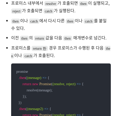
프로미스 내부에서
가 호출되면
이 실행되고,
resolve
then
가 호출되면
가 실행된다.
reject
catch
이나
에서 다시 다른
이나
를 붙일
then
catch
then
catch
수 있다.
이전
의
값을 다음
매개변수로 넘긴다.
then
return
then
프로미스를
경우 프로미스가 수행된 후 다음
return 한
the
이나
가 호출된다.
n
catch
promise

  .
then
(
(message)
 =>
 {

return
new
Promise
(
(resolve, reject)
 =>
 {

          resolve(message);

      });

  })

  .
then
(
(message2)
 =>
 {

return
new
Promise
(
(resolve, reject)
 =>
 {
