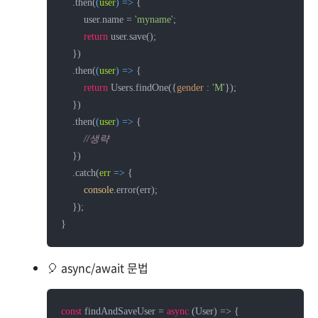
    .then(
(
user
) =>
 {

        user.name = 
'myname'
;

return
 user.save();

    })

    .then(
(
user
) =>
 {

return
 Users.findOne({
gender
 : 
'M'
});

    })

    .then(
(
user
) =>
 {

//생략
    })

    .catch(
err
 =>
 {

console
.error(err);

    });

}
🎈 async/await 문법
const
 findAndSaveUser = 
async
 (User) => {
