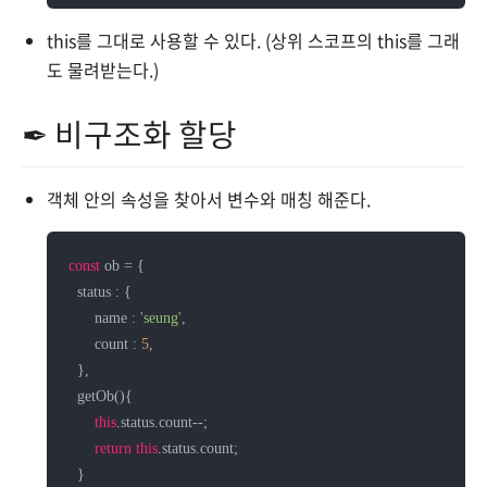
this를 그대로 사용할 수 있다. (상위 스코프의 this를 그래
도 물려받는다.)
✒ 비구조화 할당
객체 안의 속성을 찾아서 변수와 매칭 해준다.
const
 ob = {

  status : {

      name : 
'seung'
,

      count : 
5
,

  },

  getOb(){

this
.status.count--;

return
this
.status.count;

  }
