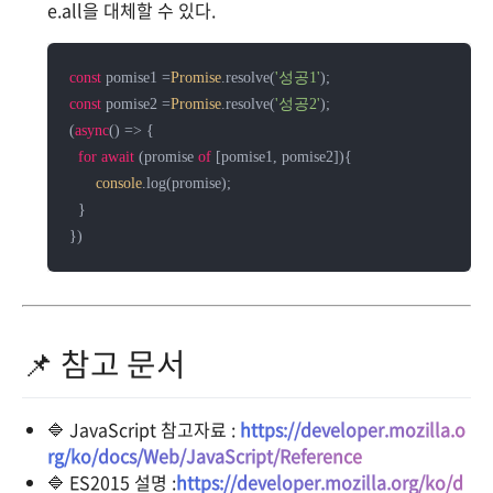
e.all을 대체할 수 있다.
const
 pomise1 =
Promise
.resolve(
'성공1'
const
 pomise2 =
Promise
.resolve(
'성공2'
);

(
async
() => {

for
await
 (promise 
of
 [pomise1, pomise2]){

console
.log(promise);

  }

📌 참고 문서
🔷 JavaScript 참고자료 :
https://developer.mozilla.o
rg/ko/docs/Web/JavaScript/Reference
🔷 ES2015 설명 :
https://developer.mozilla.org/ko/d