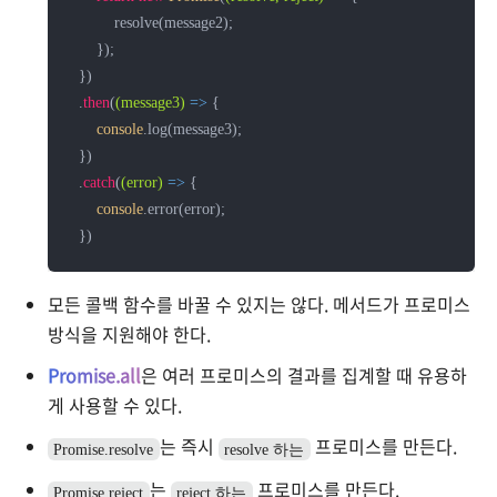
          resolve(message2);

      });

  })

  .
then
(
(message3)
 =>
 {

console
.log(message3);

  })

  .
catch
(
(error)
 =>
 {

console
.error(error);

  })
모든 콜백 함수를 바꿀 수 있지는 않다. 메서드가 프로미스
방식을 지원해야 한다.
Promise.all
은 여러 프로미스의 결과를 집계할 때 유용하
게 사용할 수 있다.
는 즉시
프로미스를 만든다.
Promise.resolve
resolve 하는
는
프로미스를 만든다.
Promise.reject
reject 하는