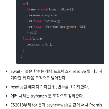
try
{

let
 user = 
await
 Users.findOne({});

      user.name = 
'myname'
;

      user = 
await
 user.save();

      user = 
await
 Users.findOne({
gender
 : 
'M'
});

// 생략
  }
catch
(error){

console
.error(err);

  }

}
await가 붙은 함수는 해당 프로미스가 resolve 될 때까지
기다린 뒤 다음 로직으로 넘어간다.
resolve될 때까지 기다린 뒤, 변수를 초기화한다.
에러 처리는 try/catch 문 로직으로 감싸준다.
ES2018부터 for 문과 async/await을 같이 써서 Promis