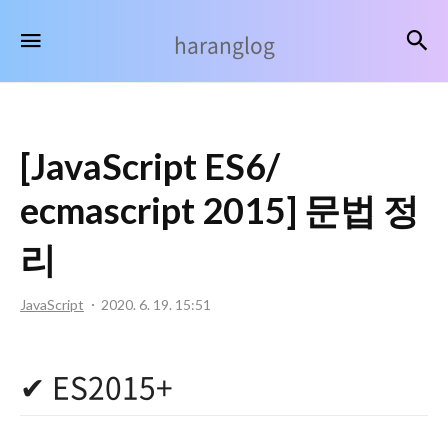
haranglog
검
메뉴
haranglog
[JavaScript ES6/
ecmascript 2015] 문법 정
리
JavaScript
2020. 6. 19. 15:51
✔ ES2015+