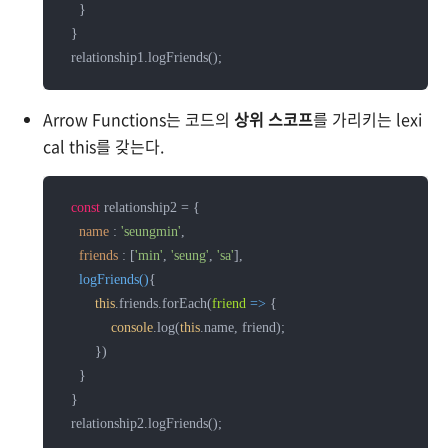
    }

  }

  relationship1.logFriends();
Arrow Functions는 코드의
상위 스코프
를 가리키는 lexi
cal this를 갖는다.
const
 relationship2 = {

name
 : 
'seungmin'
,

friends
 : [
'min'
, 
'seung'
, 
'sa'
],

logFriends
(
)
{

this
.friends.forEach(
friend
 =>
 {

console
.log(
this
.name, friend);

        })

    }

  }
