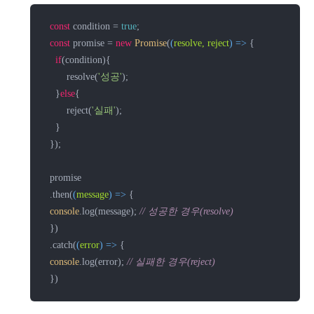
const
 condition = 
true
;

const
 promise = 
new
Promise
(
(
resolve, reject
) =>
 {

if
(condition){

        resolve(
'성공'
);

    }
else
{

        reject(
'실패'
);

    }

  });

  promise

  .then(
(
message
) =>
 {

console
.log(message); 
// 성공한 경우(resolve)
  })

  .catch(
(
error
) =>
 {

console
.log(error); 
// 실패한 경우(reject)