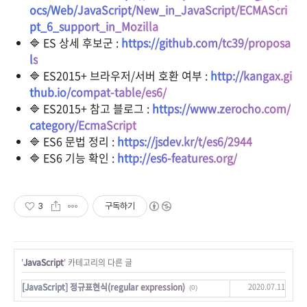
ocs/Web/JavaScript/New_in_JavaScript/ECMAScri
pt_6_support_in_Mozilla
🔷 ES 상세 후보군 :
https://github.com/tc39/proposa
ls
🔷 ES2015+ 브라우저/서버 호환 여부 :
http://kangax.gi
thub.io/compat-table/es6/
🔷 ES2015+ 참고 블로그 :
https://www.zerocho.com/
category/EcmaScript
🔷 ES6 문법 정리 :
https://jsdev.kr/t/es6/2944
🔷 ES6 기능 확인 :
http://es6-features.org/
3
구독하기
'
JavaScript
' 카테고리의 다른 글
2020.07.11
[JavaScript] 정규표현식(regular expression)
(0)