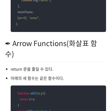
console
.log(
'check!'
);

  },

  memName,

  [es+
6
] : 
'wow!'
,

✒ Arrow Functions(화살표 함
수)
return 문을 줄일 수 있다.
아래의 세 함수는 같은 함수이다.
function
add1
(
x,y
)
{

return
 x+y;

  }
