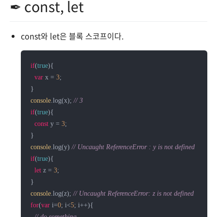
✒ const, let
const와 let은 블록 스코프이다.
if
(
true
){

var
 x = 
3
;

console
.log(x); 
// 3
if
(
true
){

const
 y = 
3
;

console
.log(y) 
// Uncaught ReferenceError : y is not defined
if
(
true
){

let
 z = 
3
;

console
.log(z); 
// Uncaught ReferenceError: z is not defined
for
(
var
 i=
0
; i<
5
; i++){

// do something