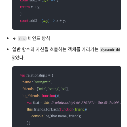
const
 add2 = 
(
x,y
) =>
 {

return
 x + y;

  }

const
 add3 = 
(
x,y
) =>
 x + y;
🔸
바인드 방식
this
일반 함수의 자신을 호출하는 객체를 가리키는
dynamic thi
였다.
s
var
 relationship1 = {

name
 : 
'seungmin'
,

friends
 : [
'min'
, 
'seung'
, 
'sa'
],

logFriends
: 
function
(
)
{

var
 that = 
this
; 
// relationship1을 가리키는 this를 that에 저
this
.friends.forEach(
function
(
friend
)
{

console
.log(that.name, friend);

        })
