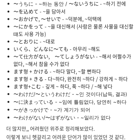
〜ないうちに - ~하기 전에
〜うちに - ~하는 동안 /
〜を込めて - ~을 담아서
〜おかげで, 〜せいで - ~덕분에, ~덕택에
〜にかをって - ~을 대신해서 (사람은 물론 사물을 대신할
떄도 사용 가능)
〜とおりに - ~대로
いくら、どんなに〜ても - 아무리 ~해도
〜て仕方がない, 〜てしょうがない - ~해서 어쩔수가
없다, ~해서 참을 수가 없다
ます형 + かける - ~하다 말다, ~할 뻔하다
ます형 + きる - 다~하다, 완전히 ~하다 / 강하게 ~ 하다
ます형+こむ - 깊게 ~ 하다, 푹 ~하다 / ~해 넣다
〜わけだ/〜というわけだ - ~인 것이다(납득, 결과)
〜に決まっている - ~임에 틀림없다, 당연히 ~하다
〜がきっかけで - ~가 계기가 되어
〜わけがない/〜はずがない - ~일리가 없다
더 많지만,, 어려웠던 위주로 정리해보았다.
이렇게 보니 헷갈리고 어려운 단어가 많이 있었던 것 같다.